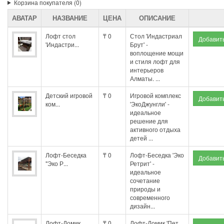
Корзина покупателя (0)
АВАТАР
НАЗВАНИЕ
ЦЕНА
ОПИСАНИЕ
Лофт стол
₸ 0
Стол 'Индастриал
'Индастри...
Брут' -
воплощение мощи
и стиля лофт для
интерьеров
Алматы. ...
Детский игровой
₸ 0
Игровой комплекс
ком...
'ЭкоДжунгли' -
идеальное
решение для
активного отдыха
детей ...
Лофт-Беседка
₸ 0
Лофт-Беседка 'Эко
"Эко Р...
Ретрит' -
идеальное
сочетание
природы и
современного
дизайн...
Лофт-Домик
₸ 0
Лофт-Домик 'Пет