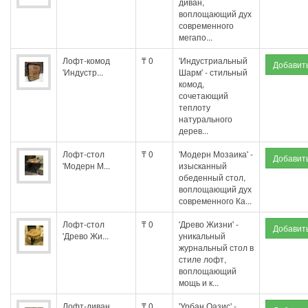
диван,
воплощающий дух
современного
мегапо...
Лофт-комод
₸ 0
'Индустриальный
'Индустр...
Шарм' - стильный
комод,
сочетающий
теплоту
натурального
дерев...
Лофт-стол
₸ 0
'Модерн Мозаика' -
'Модерн М...
изысканный
обеденный стол,
воплощающий дух
современного Ка...
Лофт-стол
₸ 0
'Древо Жизни' -
'Древо Жи...
уникальный
журнальный стол в
стиле лофт,
воплощающий
мощь и к...
Лофт-диван
₸ 0
'Урбан Оазис' -