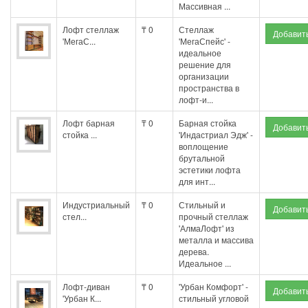
Массивная ...
Лофт стеллаж
₸ 0
Стеллаж
'МегаС...
'МегаСпейс' -
идеальное
решение для
организации
пространства в
лофт-и...
Лофт барная
₸ 0
Барная стойка
стойка ...
'Индастриал Эдж' -
воплощение
брутальной
эстетики лофта
для инт...
Индустриальный
₸ 0
Стильный и
стел...
прочный стеллаж
'АлмаЛофт' из
металла и массива
дерева.
Идеальное ...
Лофт-диван
₸ 0
'Урбан Комфорт' -
'Урбан К...
стильный угловой