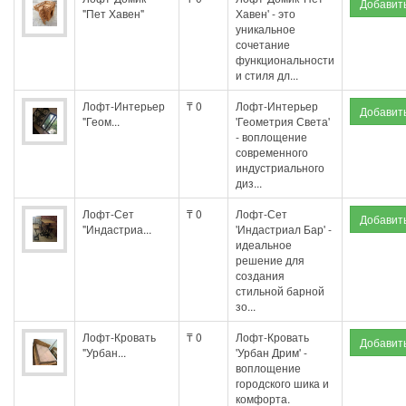
"Пет Хавен"
Хавен' - это
уникальное
сочетание
функциональности
и стиля дл...
Лофт-Интерьер
₸ 0
Лофт-Интерьер
"Геом...
'Геометрия Света'
- воплощение
современного
индустриального
диз...
Лофт-Сет
₸ 0
Лофт-Сет
"Индастриа...
'Индастриал Бар' -
идеальное
решение для
создания
стильной барной
зо...
Лофт-Кровать
₸ 0
Лофт-Кровать
"Урбан...
'Урбан Дрим' -
воплощение
городского шика и
комфорта.