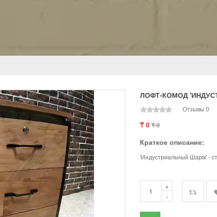
ЛОФТ-КОМОД 'ИНДУС
Отзывы 0
₸ 0
₸ 0
Краткое описание:
'Индустриальный Шарм' - с
+
-