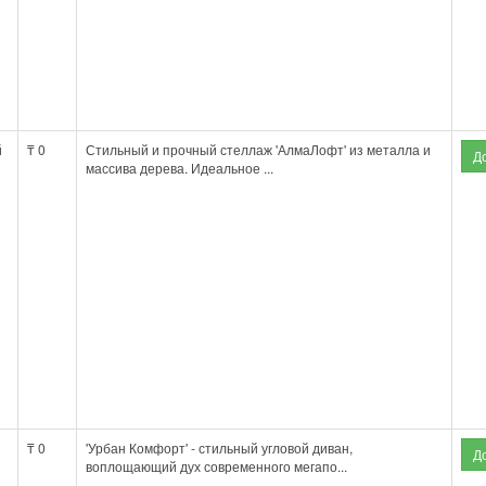
й
₸ 0
Стильный и прочный стеллаж 'АлмаЛофт' из металла и
массива дерева. Идеальное ...
₸ 0
'Урбан Комфорт' - стильный угловой диван,
воплощающий дух современного мегапо...