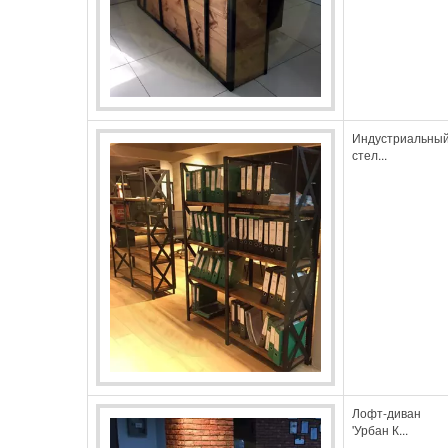
Индустриальны
стел...
Лофт-диван
'Урбан К...