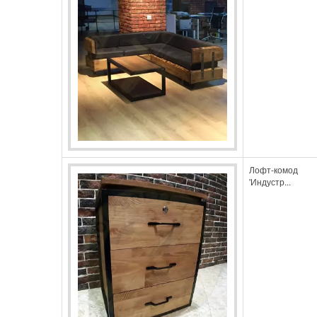
Лофт-комод
'Индустр...