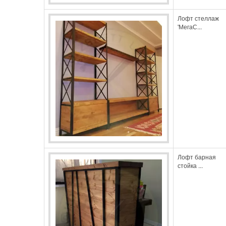
Лофт стеллаж
'МегаС...
Лофт барная
стойка ...