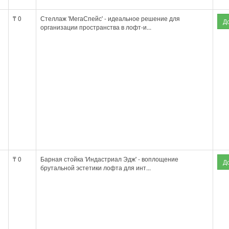
₸ 0
Стеллаж 'МегаСпейс' - идеальное решение для
организации пространства в лофт-и...
₸ 0
Барная стойка 'Индастриал Эдж' - воплощение
брутальной эстетики лофта для инт...