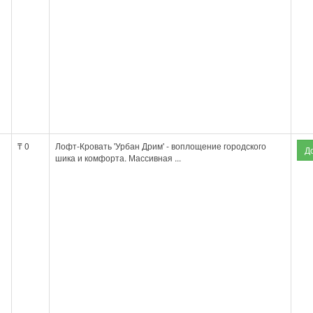
₸ 0
Лофт-Кровать 'Урбан Дрим' - воплощение городского
шика и комфорта. Массивная ...