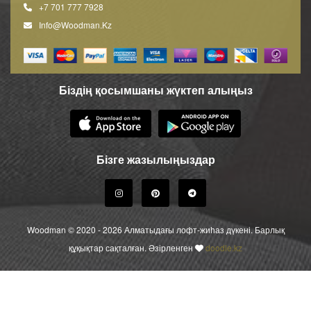
+7 701 777 7928
Info@woodman.kz
Біздің қосымшаны жүктеп алыңыз
Бізге жазылыңыздар
Woodman © 2020 - 2026 Алматыдағы лофт-жиһаз дүкені. Барлық
құқықтар сақталған. Әзірленген
doodle.kz