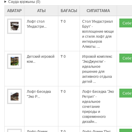
Сауда қоржыны (0)
АВАТАР
АТЫ
БАҒАСЫ
СИПАТТАМА
Лофт стол
₸ 0
Стол 'Индастриал
'Индастри...
Брут' -
воплощение мощи
и стиля лофт для
интерьеров
Алматы. ...
Детский игровой
₸ 0
Игровой комплекс
ком...
'ЭкоДжунгли' -
идеальное
решение для
активного отдыха
детей ...
Лофт-Беседка
₸ 0
Лофт-Беседка 'Эко
"Эко Р...
Ретрит' -
идеальное
сочетание
природы и
современного
дизайн...
Лофт-Домик
₸ 0
Лофт-Домик 'Пет