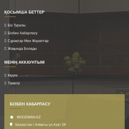
ҚОСЫМША БЕТТЕР
Біз Туралы
Бізбен Хабарласу
Сұрақтар Мен Жауаптар
Жақында Болады
МЕНІҢ АККАУНТЫМ
Кіруге
Тіркелу
БІЗБЕН ХАБАРЛАСУ
WOODMAN.KZ
Казахстан | Алматы ул.Азат 29