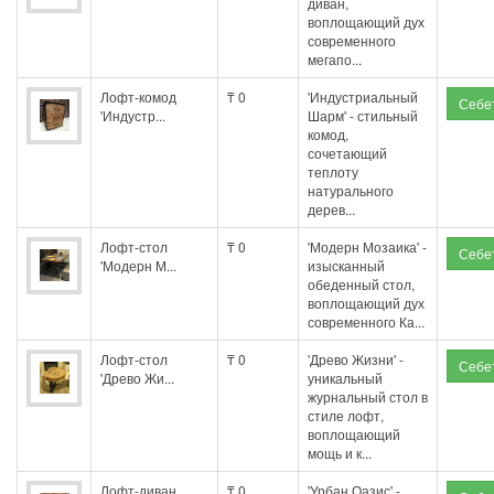
диван,
воплощающий дух
современного
мегапо...
Лофт-комод
₸ 0
'Индустриальный
'Индустр...
Шарм' - стильный
комод,
сочетающий
теплоту
натурального
дерев...
Лофт-стол
₸ 0
'Модерн Мозаика' -
'Модерн М...
изысканный
обеденный стол,
воплощающий дух
современного Ка...
Лофт-стол
₸ 0
'Древо Жизни' -
'Древо Жи...
уникальный
журнальный стол в
стиле лофт,
воплощающий
мощь и к...
Лофт-диван
₸ 0
'Урбан Оазис' -