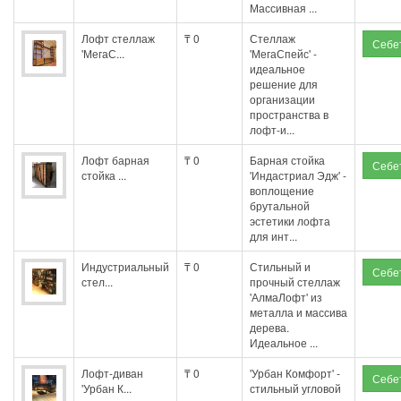
Массивная ...
Лофт стеллаж
₸ 0
Стеллаж
'МегаС...
'МегаСпейс' -
идеальное
решение для
организации
пространства в
лофт-и...
Лофт барная
₸ 0
Барная стойка
стойка ...
'Индастриал Эдж' -
воплощение
брутальной
эстетики лофта
для инт...
Индустриальный
₸ 0
Стильный и
стел...
прочный стеллаж
'АлмаЛофт' из
металла и массива
дерева.
Идеальное ...
Лофт-диван
₸ 0
'Урбан Комфорт' -
'Урбан К...
стильный угловой