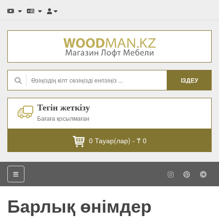
ІЗДЕУ
Тегін жеткізу
Бағаға қосылмаған
0
Тауар(лар) -
₸ 0
Барлық өнімдер