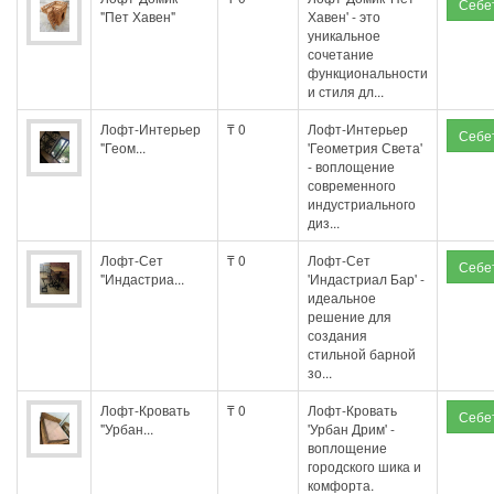
"Пет Хавен"
Хавен' - это
уникальное
сочетание
функциональности
и стиля дл...
Лофт-Интерьер
₸ 0
Лофт-Интерьер
"Геом...
'Геометрия Света'
- воплощение
современного
индустриального
диз...
Лофт-Сет
₸ 0
Лофт-Сет
"Индастриа...
'Индастриал Бар' -
идеальное
решение для
создания
стильной барной
зо...
Лофт-Кровать
₸ 0
Лофт-Кровать
"Урбан...
'Урбан Дрим' -
воплощение
городского шика и
комфорта.