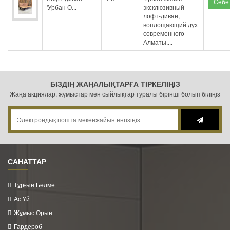
'Урбан О...
эксклюзивный
лофт-диван,
воплощающий дух
современного
Алматы....
БІЗДІҢ ЖАҢАЛЫҚТАРҒА ТІРКЕЛІҢІЗ
Жаңа акциялар, жұмыстар мен сыйлықтар туралы бірінші болып біліңіз
САНАТТАР
Тұрғын Бөлме
Ас Үй
Жұмыс Орын
Гардероб