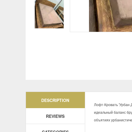
DESCRIPTION
Лофт-Кровать 'Урбан Д
идеальный баланс бру
REVIEWS
объятиях урбанистиче
CATEGORIES