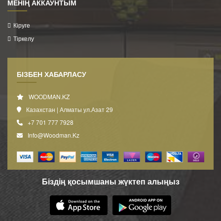
МЕНІҢ АККАУНТЫМ
Кіруге
Тіркелу
БІЗБЕН ХАБАРЛАСУ
WOODMAN.KZ
Казахстан | Алматы ул.Азат 29
+7 701 777 7928
Info@woodman.kz
Біздің қосымшаны жүктеп алыңыз