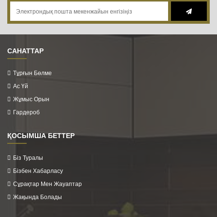
САНАТТАР
Тұрғын Бөлме
Ас Үй
Жұмыс Орын
Гардероб
ҚОСЫМША БЕТТЕР
Біз Туралы
Бізбен Хабарласу
Сұрақтар Мен Жауаптар
Жақында Болады