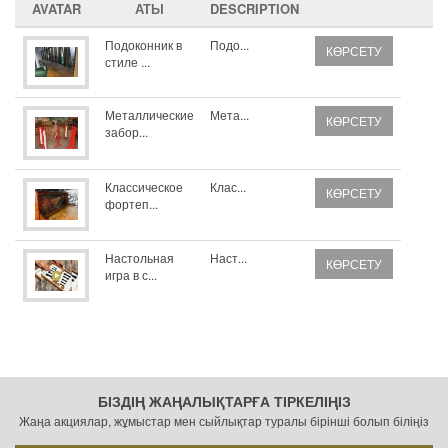
AVATAR
АТЫ
DESCRIPTION
Подоконник в
Подо...
КӨРСЕТУ
стиле ...
Металлические
Мета...
КӨРСЕТУ
забор...
Классическое
Клас...
КӨРСЕТУ
фортеп...
Настольная
Наст...
КӨРСЕТУ
игра в с...
БІЗДІҢ ЖАҢАЛЫҚТАРҒА ТІРКЕЛІҢІЗ
Жаңа акциялар, жұмыстар мен сыйлықтар туралы бірінші болып біліңіз